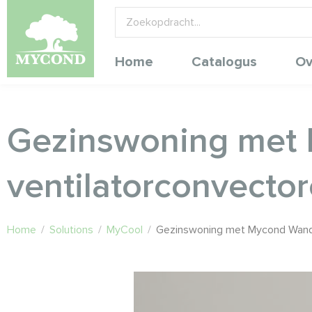
Home
Catalogus
Ov
Gezinswoning met
ventilatorconvecto
Home
/
Solutions
/
MyCool
/
Gezinswoning met Mycond Wand