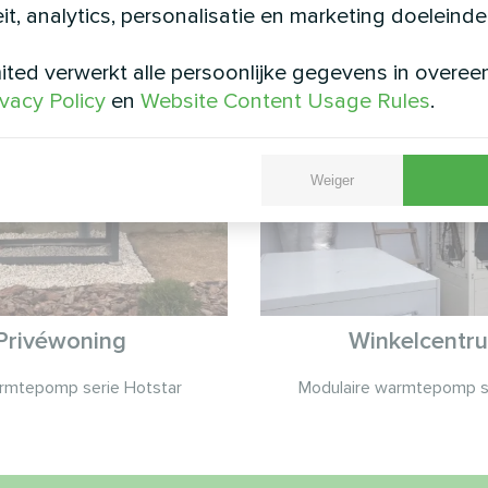
eit, analytics, personalisatie en marketing doeleinde
Zie ook
ted verwerkt alle persoonlijke gegevens in overe
ivacy Policy
en
Website Content Usage Rules
.
Weiger
Privéwoning
Winkelcentr
armtepomp serie Hotstar
Modulaire warmtepomp 