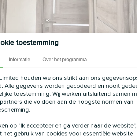
okie toestemming
Informatie
Over het programma
Limited houden we ons strikt aan ons gegevensop
d. Alle gegevens worden gecodeerd en nooit gede
elijke toestemming. Wij werken uitsluitend samen m
partners die voldoen aan de hoogste normen van
scherming.
convectoren uit de MHW-serie, geïnstalleerd in 
houd van een stijlvol interieur. Deze units zijn o
ken op "Ik accepteer en ga verder naar de website",
limaatbeheersing met een stille werking en energieb
 het gebruik van cookies voor essentiële website