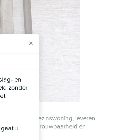
×
slag- en
eld zonder
et
een moderne gezinswoning, leveren
ntworpen voor betrouwbaarheid en
 gaat u
esparing.