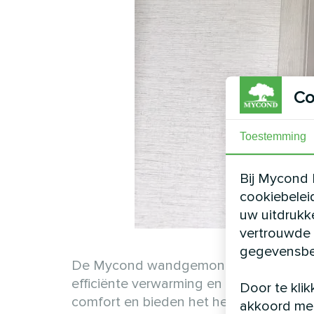
Co
Toestemming
Bij Mycond 
cookiebelei
uw uitdrukk
vertrouwde 
gegevensbe
De Mycond wandgemonteerde ventilator
efficiënte verwarming en koeling met be
Door te klik
comfort en bieden het hele jaar door k
akkoord met