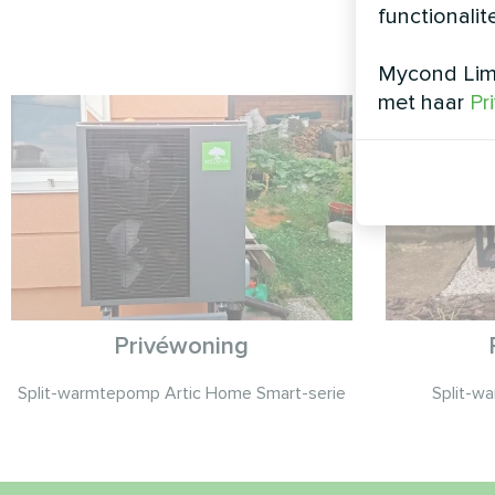
functionalit
Mycond Limi
met haar
Pr
Privéwoning
Split-warmtepomp Artic Home Smart-serie
Split-w