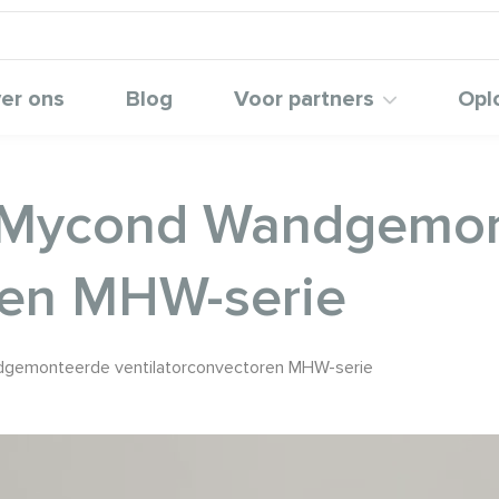
er ons
Blog
Voor partners
Opl
 Mycond Wandgemo
ren MHW-serie
gemonteerde ventilatorconvectoren MHW-serie