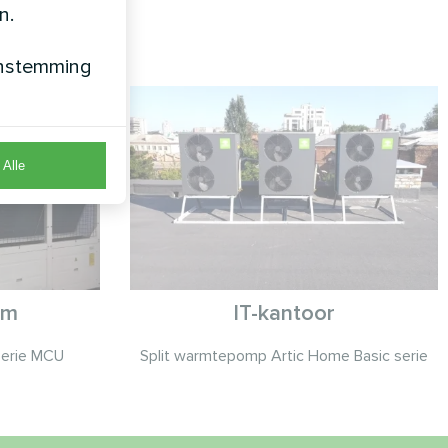
n.
enstemming
Alle
um
IT-kantoor
serie MCU
Split warmtepomp Artic Home Basic serie