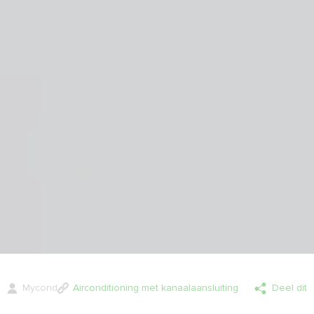
Mycond
Airconditioning met kanaalaansluiting
Deel dit