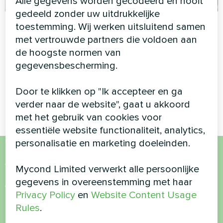
Alle gegevens worden gecodeerd en nooit
gedeeld zonder uw uitdrukkelijke
Administratief
Residentie met
toestemming. Wij werken uitsluitend samen
gebouw
Mycond
met vertrouwde partners die voldoen aan
Warmtepomp
de hoogste normen van
Modulaire warmtepomp serie
BeeEco serie
gegevensbescherming.
MCU
MyCond Warmtepomp
Door te klikken op "Ik accepteer en ga
BeeEco-serie
verder naar de website", gaat u akkoord
met het gebruik van cookies voor
essentiële website functionaliteit, analytics,
personalisatie en marketing doeleinden.
Wil je kopen of heb je
Mycond Limited verwerkt alle persoonlijke
gegevens in overeenstemming met haar
vragen?
Privacy Policy
en
Website Content Usage
Rules
.
Neem contact met ons op en we helpen je