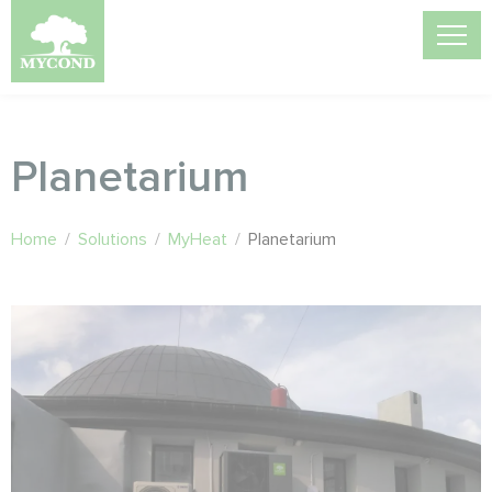
Planetarium
Home
/
Solutions
/
MyHeat
/
Planetarium