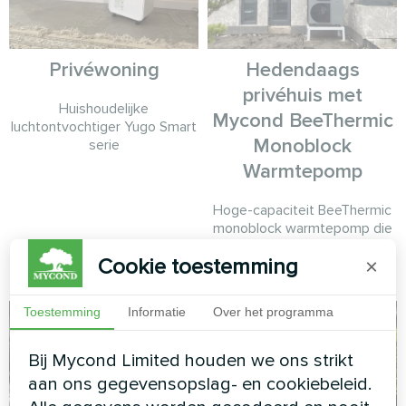
Privéwoning
Hedendaags
privéhuis met
Huishoudelijke
Mycond BeeThermic
luchtontvochtiger Yugo Smart
Monoblock
serie
Warmtepomp
Hoge-capaciteit BeeThermic
monoblock warmtepomp die
efficiënte klimaatbeheersing
Cookie toestemming
×
biedt voor een luxe woonhuis
Toestemming
Informatie
Over het programma
Bij Mycond Limited houden we ons strikt
aan ons gegevensopslag- en cookiebeleid.