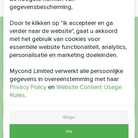
gegevensbescherming.
Door te klikken op "Ik accepteer en ga
verder naar de website", gaat u akkoord
Wil je kopen of heb je
met het gebruik van cookies voor
vragen?
essentiële website functionaliteit, analytics,
personalisatie en marketing doeleinden.
Neem contact met ons op en we helpen je
Mycond Limited verwerkt alle persoonlijke
gegevens in overeenstemming met haar
Naam
Privacy Policy
en
Website Content Usage
Rules
.
Telefoonnummer
Weiger
Alle