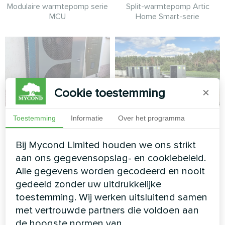
Modulaire warmtepomp serie
Split-warmtepomp Artic
MCU
Home Smart-serie
Cookie toestemming
×
Gezinswoning met
Industriële installatie
Toestemming
Informatie
Over het programma
Mycond
met Mycond
Bij Mycond Limited houden we ons strikt
Warmtepomp
warmtepomp
aan ons gegevensopslag- en cookiebeleid.
BeeThermic
BeeEco-serie
Alle gegevens worden gecodeerd en nooit
MyCond BeeThermic
MyCond Warmtepomp
gedeeld zonder uw uitdrukkelijke
warmtepomp
BeeEco-serie zorgt voor
toestemming. Wij werken uitsluitend samen
duurzame verwarming en
met vertrouwde partners die voldoen aan
koeling
de hoogste normen van