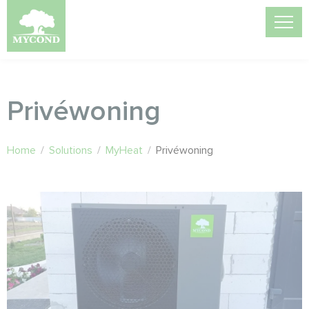
Privéwoning
Home
/
Solutions
/
MyHeat
/
Privéwoning