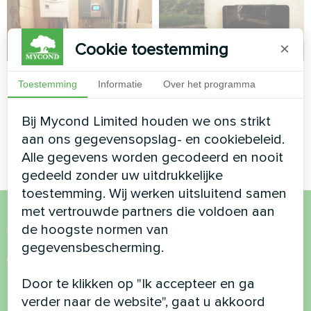
Cookie toestemming
×
Privéwoning
Kantoor
Toestemming
Informatie
Over het programma
Split-warmtepomp Artic
Artwork ontwerp
Bij Mycond Limited houden we ons strikt
Home Smart-serie
ventilatorconvector Glass
serie
aan ons gegevensopslag- en cookiebeleid.
Alle gegevens worden gecodeerd en nooit
gedeeld zonder uw uitdrukkelijke
toestemming. Wij werken uitsluitend samen
met vertrouwde partners die voldoen aan
de hoogste normen van
Wil je kopen of heb je
gegevensbescherming.
vragen?
Door te klikken op "Ik accepteer en ga
Neem contact met ons op en we helpen je
verder naar de website", gaat u akkoord