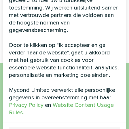
gedeeld zonder uw uitdrukkelijke
toestemming. Wij werken uitsluitend samen
met vertrouwde partners die voldoen aan
Kantoor
Appartement
de hoogste normen van
Split warmtepomp Artic
Artwork ontwerp
gegevensbescherming.
Home Basic serie
ventilatorconvector Silent
serie
Door te klikken op "Ik accepteer en ga
verder naar de website", gaat u akkoord
met het gebruik van cookies voor
essentiële website functionaliteit, analytics,
personalisatie en marketing doeleinden.
Wil je kopen of heb je
Mycond Limited verwerkt alle persoonlijke
vragen?
gegevens in overeenstemming met haar
Privacy Policy
en
Website Content Usage
Neem contact met ons op en we helpen je
Rules
.
Naam