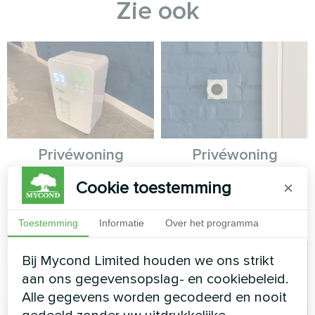
Zie ook
Privéwoning
Privéwoning
Cookie toestemming
Huishoudelijke
Vloerverwarming thermostaat
×
luchtontvochtiger Yugo Smart
Mycond ORB Heat
serie
Toestemming
Informatie
Over het programma
Bij Mycond Limited houden we ons strikt
aan ons gegevensopslag- en cookiebeleid.
Alle gegevens worden gecodeerd en nooit