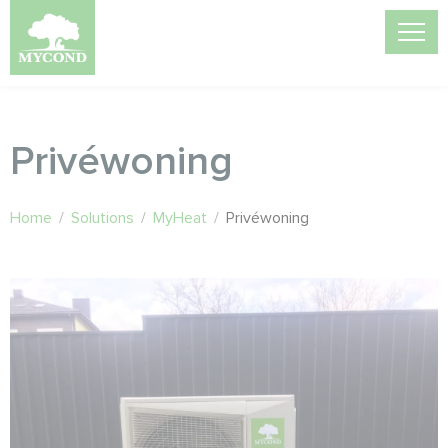
Privéwoning
Home
/
Solutions
/
MyHeat
/
Privéwoning