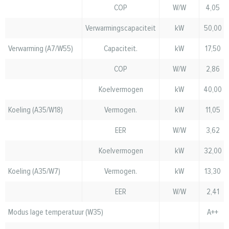
COP
W/W
4,05
Verwarmingscapaciteit
kW
50,00
Verwarming (A7/W55)
Capaciteit.
kW
17,50
COP
W/W
2,86
Koelvermogen
kW
40,00
Koeling (A35/W18)
Vermogen.
kW
11,05
EER
W/W
3,62
Koelvermogen
kW
32,00
Koeling (A35/W7)
Vermogen.
kW
13,30
EER
W/W
2,41
Modus lage temperatuur (W35)
A++