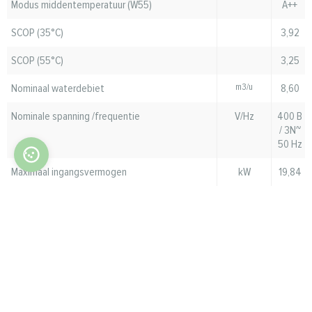
Modus middentemperatuur (W55)
A++
SCOP (35°C)
3,92
SCOP (55°C)
3,25
Nominaal waterdebiet
m3/u
8,60
Nominale spanning /frequentie
V/Hz
400 В
/ 3N~
50 Hz
Maximaal ingangsvermogen
kW
19,84
Maximale ingangsstroom
А
30,30
Nominale stroom
А
32
Selectie van zekering
Nominale stroom
А
48
Opmerkingen: