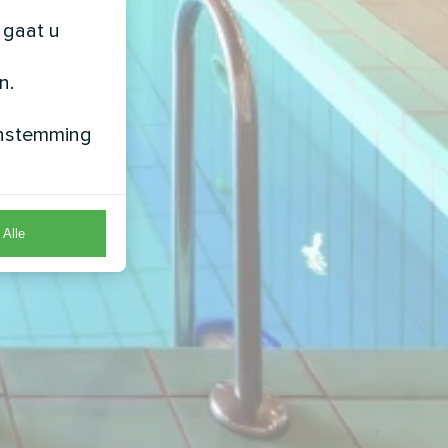
 gaat u
n.
enstemming
Alle