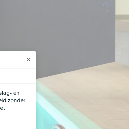
×
slag- en
eld zonder
et