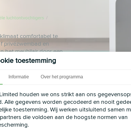
le luchtontvochtigers
/
klimaat comfortabel te
 of privézwembad en
 het meubilair door een
okie toestemming
Informatie
Over het programma
Limited houden we ons strikt aan ons gegevensop
d. Alle gegevens worden gecodeerd en nooit gede
elijke toestemming. Wij werken uitsluitend samen m
partners die voldoen aan de hoogste normen van
scherming.