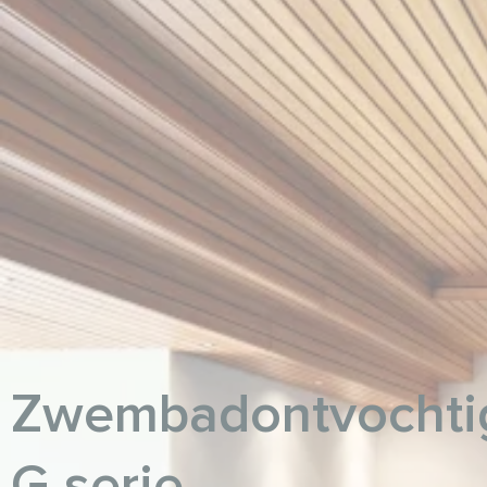
Zwembadontvochti
G serie