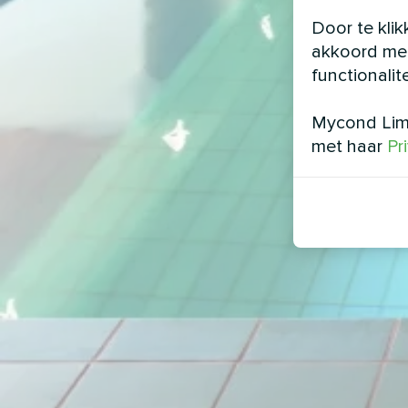
Door te klik
akkoord met
functionalit
Mycond Limi
met haar
Pr