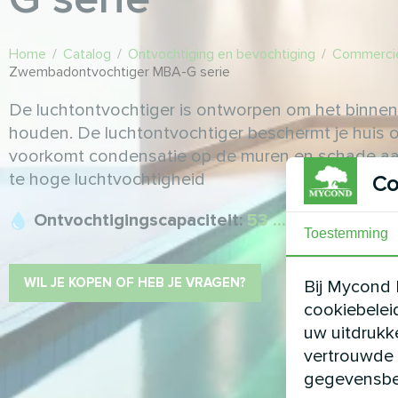
Home
/
Catalog
/
Ontvochtiging en bevochtiging
/
Commercië
Zwembadontvochtiger MBA-G serie
De luchtontvochtiger is ontworpen om het binnen
houden. De luchtontvochtiger beschermt je huis
voorkomt condensatie op de muren en schade aan
te hoge luchtvochtigheid
Co
Ontvochtigingscapaciteit:
53 ... 103 l/dag
Toestemming
WIL JE KOPEN OF HEB JE VRAGEN?
Bij Mycond 
cookiebelei
uw uitdrukk
vertrouwde 
gegevensbe