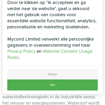
Door te klikken op "Ik accepteer en ga
opslag
verder naar de website", gaat u akkoord
met het gebruik van cookies voor
Marktgroei en trends
essentiële website functionaliteit, analytics,
personalisatie en marketing doeleinden.
2024-2025:
Beginfase van de expansie van de
waterstoftechnologiemarkt. Overheden en de
Mycond Limited verwerkt alle persoonlijke
privésector investeren actief in onderzoek en
gegevens in overeenstemming met haar
ontwikkeling. Het aantal demonstratieprojecten zal
Privacy Policy
en
Website Content Usage
naar verwachting toenemen.
Rules
.
2026-2028:
Start van massaproductie van
waterstof uit hernieuwbare bronnen zoals zonne-
Weiger
en windenergie. Ontwikkeling van infrastructuur
voor transport en opslag van waterstof.
Alle
2029-2030:
Wijdverspreide toepassing van
waterstoftechnologieën in de industriële sector,
het vervoer en energiesystemen. Waterstof wordt