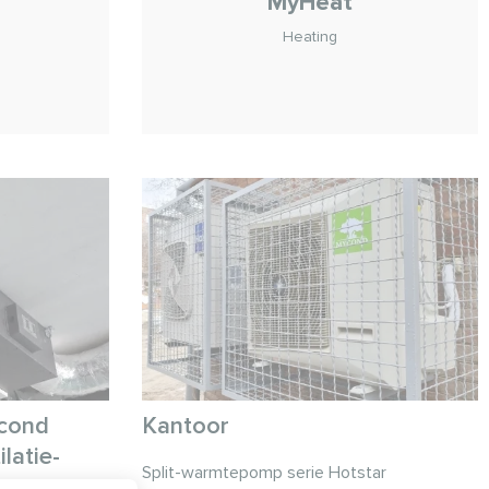
MyHeat
Heating
n
ycond
Kantoor
latie-
Split-warmtepomp serie Hotstar