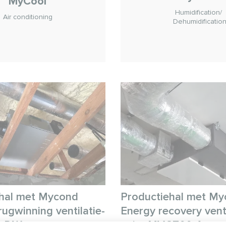
MyCool
Humidification/
Air conditioning
Dehumidificatio
hal met Mycond
Productiehal met M
ugwinning ventilatie-
Energy recovery venti
S DW
units MVC700-A