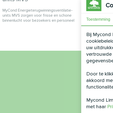
Co
MyCond Energieterugwinningsventilatie-
MyCond Energi
units MVS zorgen voor frisse en schone
units MVS DW 
Toestemming
binnenlucht voor bezoekers en personeel
luchtuitwisse
Bij Mycond 
cookiebelei
uw uitdrukk
vertrouwde 
gegevensbe
Naa
Door te klik
akkoord met
functionalit
Tele
Mycond Limi
met haar
Pr
E-mai