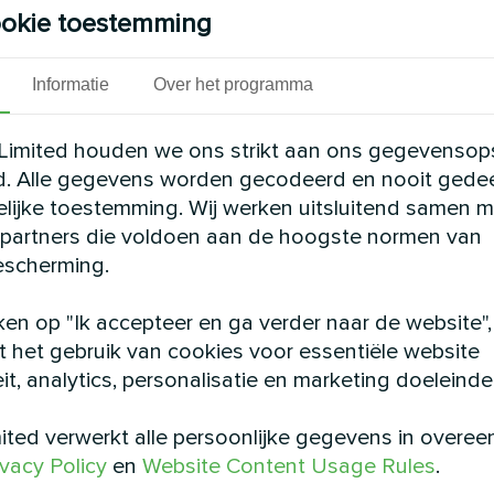
okie toestemming
eterugwinningsventilatie-
De MyCond MVC700-A
zorgen voor een efficiënte
energieterugwinningsventilatie
Informatie
Over het programma
ling met warmteterugwinning
voor een constante toevoer va
en wint warmte terug uit de 
lucht.
Limited houden we ons strikt aan ons gegevensop
d. Alle gegevens worden gecodeerd en nooit gede
elijke toestemming. Wij werken uitsluitend samen m
partners die voldoen aan de hoogste normen van
scherming.
m
ken op "Ik accepteer en ga verder naar de website",
 het gebruik van cookies voor essentiële website
eit, analytics, personalisatie en marketing doeleinde
foonnummer
ted verwerkt alle persoonlijke gegevens in overe
ivacy Policy
en
Website Content Usage Rules
.
l