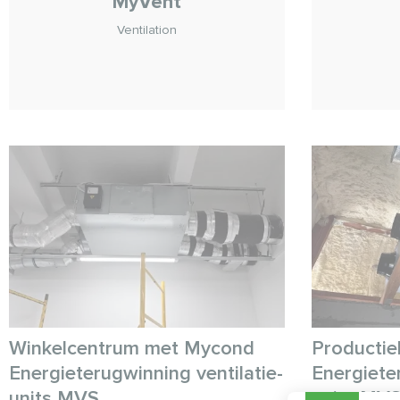
MyVent
Ventilation
Winkelcentrum met Mycond
Productie
Energieterugwinning ventilatie-
Energieter
units MVS
units MV