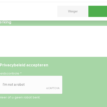
Weiger
rking
Privacybeleid
accepteren
heidscontrole
*
leer of u geen robot bent.