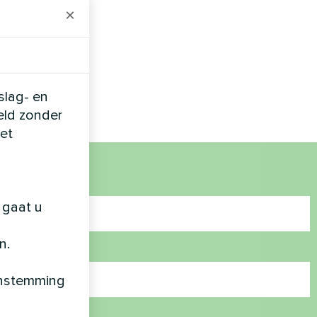
×
-unit zorgt
n verse lucht
afgevoerde
slag- en
eld zonder
et
 gaat u
n.
enstemming