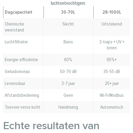
luchtontvochtigers
Dagcapaciteit
30-70L
28-1000L
Chemische
Slecht
Uitstekend
weerstand
Luchtfiltratie
Basis
3-traps + UV +
Ionen
Energie-efficiëntie
65%
95%+
Geluidsniveau
50-70 dB
35-55 dB
Levensduur
3-7 jaar
25+ jaar
Afstandsbediening
Geen
Wi-Fi/Modbus
Toevoer verse lucht
Handmatig
Automatisch
Echte resultaten van