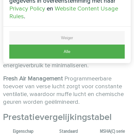
gegevens in overeenstemming met haar
bewaking en regeling op afstand kunnen
Privacy Policy
en
Website Content Usage
faciliteitsmanagers de prestaties overal
Rules
.
optimaliseren, met realtime waarschuwingen en
diagnoses.
Weiger
Intelligente sensoren bewaken continu
de
omstandigheden en passen de werking aan om
Alle
de perfecte omgeving te behouden en het
energieverbruik te minimaliseren.
Fresh Air Management
Programmeerbare
toevoer van verse lucht zorgt voor constante
ventilatie, waardoor muffe lucht en chemische
geuren worden geëlimineerd.
Prestatievergelijkingstabel
Eigenschap
Standaard
MSHA(C) serie