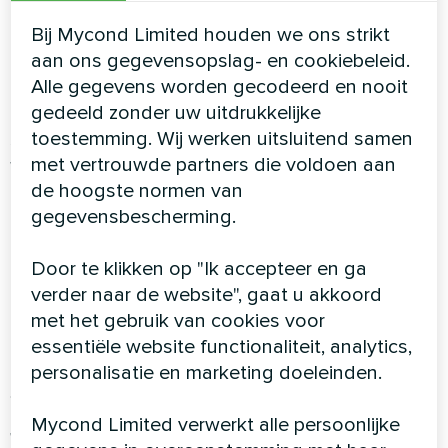
bestand tegen corrosie door
Bij Mycond Limited houden we ons strikt
zwembadchemicaliën en garanderen een
aan ons gegevensopslag- en cookiebeleid.
levensduur van meer dan 25 jaar.
Alle gegevens worden gecodeerd en nooit
gedeeld zonder uw uitdrukkelijke
Hydrofiele Warmtewisselaars
Geavanceerde
toestemming. Wij werken uitsluitend samen
spoeltechnologie maximaliseert de efficiëntie
met vertrouwde partners die voldoen aan
van de warmteoverdracht terwijl het bestand is
de hoogste normen van
tegen chemische schade, waardoor de
gegevensbescherming.
topprestaties jaar na jaar behouden blijven.
Fluisterstille werking
Geluidsniveaus van 35-55
Door te klikken op "Ik accepteer en ga
dB betekenen dat uw MSHA(C)-systeem
verder naar de website", gaat u akkoord
onzichtbaar werkt, zodat u in alle rust kunt
met het gebruik van cookies voor
genieten van uw zwembadruimte.
essentiële website functionaliteit, analytics,
personalisatie en marketing doeleinden.
Slimme
HVAC-integratie
Mycond Limited verwerkt alle persoonlijke
Wi-Fi- en Modbus-connectiviteit
Dankzij