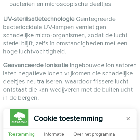
bacteriën en microscopische deeltjes
UV-sterilisatietechnologie
Geïntegreerde
bacteriocidale UV-lampen vernietigen
schadelijke micro-organismen, zodat de lucht
steriel blijft, zelfs in omstandigheden met een
hoge luchtvochtigheid.
Geavanceerde ionisatie
Ingebouwde ionisatoren
laten negatieve ionen vrijkomen die schadelijke
deeltjes neutraliseren, waardoor frissere lucht
ontstaat die kan wedijveren met de buitenlucht
in de bergen.
Uitmuntende techniek
Cookie toestemming
×
Constructie van militaire kwaliteit
Koudgewalste
Toestemming
Informatie
Over het programma
stalen frames met speciale epoxy coatings zijn