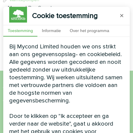
Mycond BeeSmart vs
Daikin Altherma 3 R W:
Cookie toestemming
×
warmtepompvergelijking
op basis van HP
Toestemming
Informatie
Over het programma
KEYMARK-certificaten
Bij Mycond Limited houden we ons strikt
aan ons gegevensopslag- en cookiebeleid.
Alle gegevens worden gecodeerd en nooit
gedeeld zonder uw uitdrukkelijke
toestemming. Wij werken uitsluitend samen
met vertrouwde partners die voldoen aan
Wil je kopen of heb je
de hoogste normen van
vragen?
gegevensbescherming.
Door te klikken op "Ik accepteer en ga
Neem contact met ons op en we helpen je
verder naar de website", gaat u akkoord
met het gebruik van cookies voor