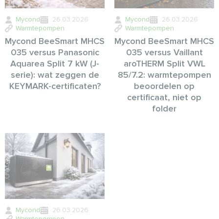
Mycond
26.03.2026
Mycond
26.03.2026
Warmtepompen
Warmtepompen
Mycond BeeSmart MHCS
Mycond BeeSmart MHCS
035 versus Panasonic
035 versus Vaillant
Aquarea Split 7 kW (J-
aroTHERM Split VWL
serie): wat zeggen de
85/7.2: warmtepompen
KEYMARK-certificaten?
beoordelen op
certificaat, niet op
folder
Mycond
26.03.2026
Warmtepompen