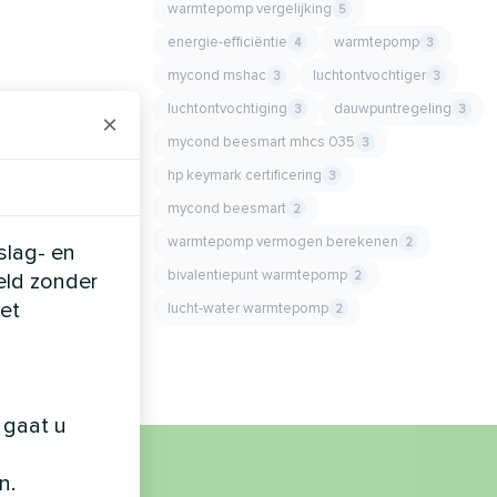
warmtepomp vergelijking
5
energie-efficiëntie
warmtepomp
4
3
mycond mshac
luchtontvochtiger
3
3
luchtontvochtiging
dauwpuntregeling
3
3
×
mycond beesmart mhcs 035
3
hp keymark certificering
3
mycond beesmart
2
warmtepomp vermogen berekenen
2
slag- en
bivalentiepunt warmtepomp
2
eld zonder
et
lucht-water warmtepomp
2
 gaat u
n.