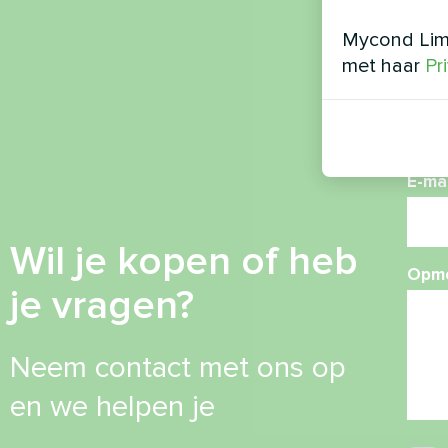
Mycond Limi
met haar
Pr
Tele
E-mai
Wil je kopen of heb
Opme
je vragen?
Neem contact met ons op
en we helpen je