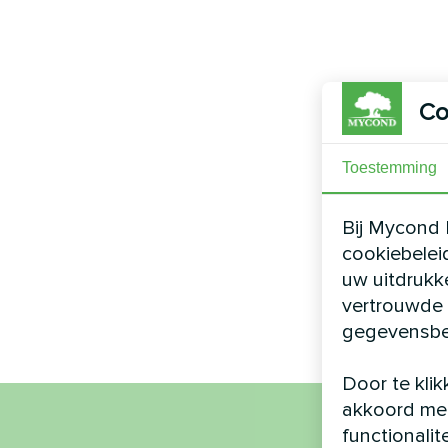
Co
Toestemming
Bij Mycond 
cookiebelei
uw uitdrukk
vertrouwde 
gegevensbe
Door te klik
akkoord met
functionalit
Naa