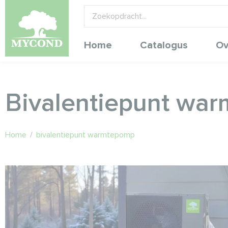
Home
Catalogus
Ov
Bivalentiepunt wa
Home
/
bivalentiepunt warmtepomp