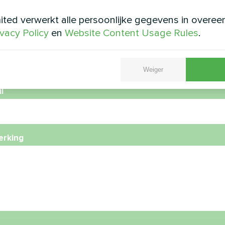
ted verwerkt alle persoonlijke gegevens in overe
ivacy Policy
en
Website Content Usage Rules
.
foonnummer
Weiger
l
rking