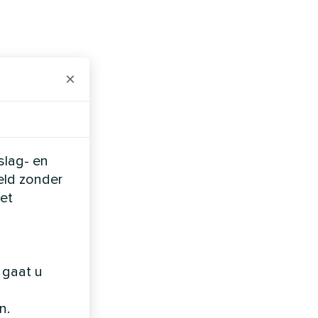
×
slag- en
eld zonder
et
 gaat u
n.