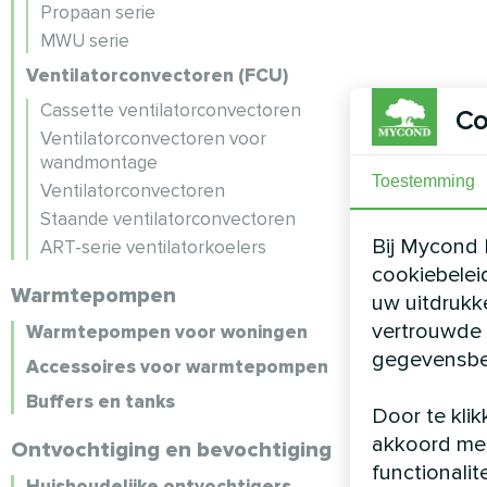
Propaan serie
MWU serie
Ventilatorconvectoren (FCU)
Cassette ventilatorconvectoren
Co
Ventilatorconvectoren voor
wandmontage
Toestemming
Ventilatorconvectoren
Staande ventilatorconvectoren
Bij Mycond 
ART-serie ventilatorkoelers
cookiebelei
Warmtepompen
uw uitdrukk
vertrouwde 
Warmtepompen voor woningen
gegevensbe
Accessoires voor warmtepompen
Buffers en tanks
Door te klik
akkoord met
Ontvochtiging en bevochtiging
functionalit
Huishoudelijke ontvochtigers