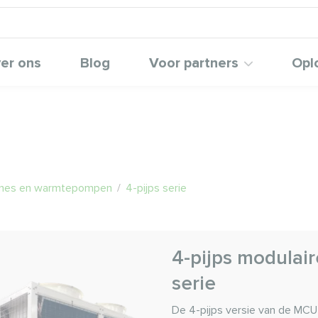
er ons
Blog
Voor partners
Opl
ines en warmtepompen
/
4-pijps serie
4-pijps modulai
serie
De 4-pijps versie van de M