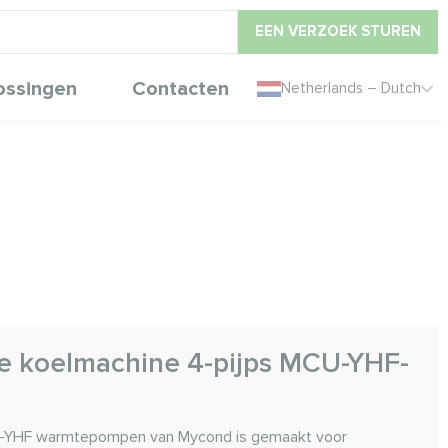
EEN VERZOEK STUREN
ossingen
Contacten
Netherlands – Dutch
re koelmachine 4-pijps MCU-YHF-
CU-YHF warmtepompen van Mycond is gemaakt voor