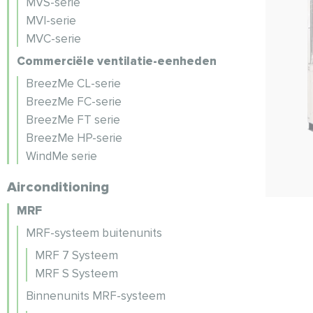
MVS-serie
MVI-serie
MVC-serie
Commerciële ventilatie-eenheden
BreezMe CL-serie
BreezMe FC-serie
BreezMe FT serie
BreezMe HP-serie
WindMe serie
Airconditioning
MRF
MRF-systeem buitenunits
MRF 7 Systeem
MRF S Systeem
Binnenunits MRF-systeem