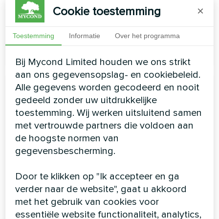
Koelvermogen:
0.70 ... 2,90 kW
Cookie toestemming
×
Verwarmingscapaciteit:
0.96 ... 3.78 kW
Toestemming
Informatie
Over het programma
MEER LEZEN
Bij Mycond Limited houden we ons strikt
aan ons gegevensopslag- en cookiebeleid.
Alle gegevens worden gecodeerd en nooit
gedeeld zonder uw uitdrukkelijke
toestemming. Wij werken uitsluitend samen
met vertrouwde partners die voldoen aan
de hoogste normen van
gegevensbescherming.
Door te klikken op "Ik accepteer en ga
Op de vloer gemonteerde
verder naar de website", gaat u akkoord
ventilatorconvector serie
met het gebruik van cookies voor
essentiële website functionaliteit, analytics,
MCFF