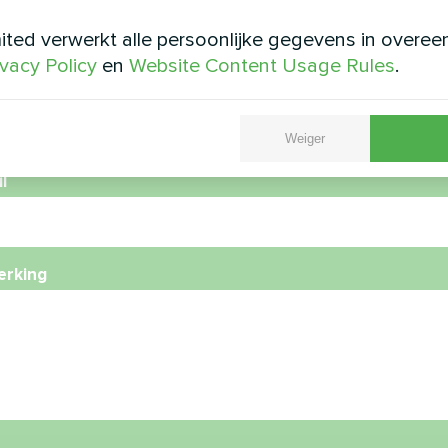
ted verwerkt alle persoonlijke gegevens in overe
ivacy Policy
en
Website Content Usage Rules
.
foonnummer
Weiger
l
rking