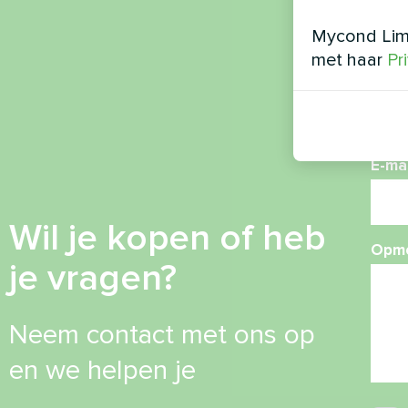
Mycond Limi
met haar
Pr
Tele
E-mai
Wil je kopen of heb
Opme
je vragen?
Neem contact met ons op
en we helpen je