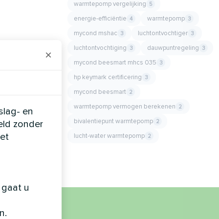
warmtepomp vergelijking
5
energie-efficiëntie
warmtepomp
4
3
mycond mshac
luchtontvochtiger
3
3
luchtontvochtiging
dauwpuntregeling
3
3
×
mycond beesmart mhcs 035
3
hp keymark certificering
3
mycond beesmart
2
warmtepomp vermogen berekenen
2
slag- en
bivalentiepunt warmtepomp
2
eld zonder
et
lucht-water warmtepomp
2
 gaat u
n.