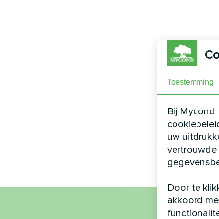
Co
Toestemming
Bij Mycond 
cookiebelei
uw uitdrukk
vertrouwde 
gegevensbe
Door te klik
akkoord met
functionalit
Naa