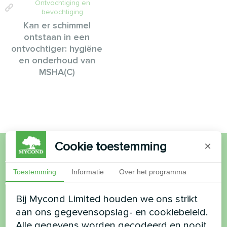
Ontvochtiging en
bevochtiging
Kan er schimmel
ontstaan in een
ontvochtiger: hygiëne
en onderhoud van
MSHA(C)
Cookie toestemming
×
Wil je kopen of heb je
Toestemming
Informatie
Over het programma
vragen?
Bij Mycond Limited houden we ons strikt
aan ons gegevensopslag- en cookiebeleid.
Neem contact met ons op en we helpen je
Alle gegevens worden gecodeerd en nooit