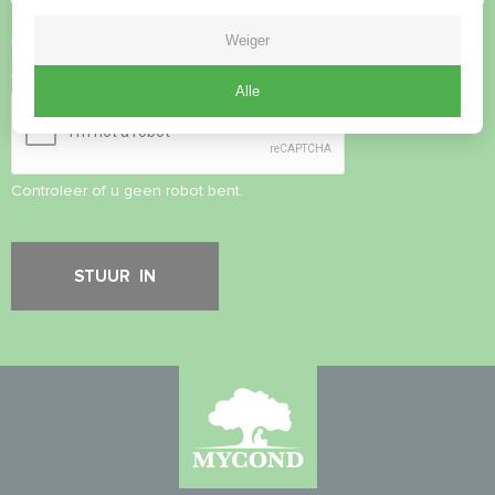
Privacybeleid
accepteren
Weiger
Veiligheidscontrole
*
Alle
Controleer of u geen robot bent.