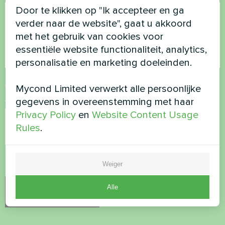
Door te klikken op "Ik accepteer en ga
verder naar de website", gaat u akkoord
met het gebruik van cookies voor
essentiële website functionaliteit, analytics,
personalisatie en marketing doeleinden.
Privacybeleid
accepteren
Mycond Limited verwerkt alle persoonlijke
gegevens in overeenstemming met haar
Veiligheidscontrole
*
Privacy Policy
en
Website Content Usage
Rules
.
Controleer of u geen robot bent.
Weiger
Alle