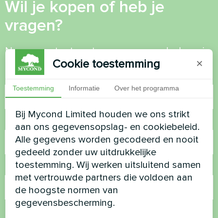
Wil je kopen of heb je
vragen?
Neem contact met ons op en we helpen je
Cookie toestemming
×
Naam
Toestemming
Informatie
Over het programma
Bij Mycond Limited houden we ons strikt
Telefoonnummer
aan ons gegevensopslag- en cookiebeleid.
Alle gegevens worden gecodeerd en nooit
gedeeld zonder uw uitdrukkelijke
toestemming. Wij werken uitsluitend samen
E-mail
met vertrouwde partners die voldoen aan
de hoogste normen van
gegevensbescherming.
Opmerking