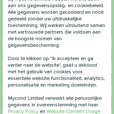
vragen?
aan ons gegevensopslag- en cookiebeleid.
Alle gegevens worden gecodeerd en nooit
gedeeld zonder uw uitdrukkelijke
Neem contact met ons op en we helpen je
toestemming. Wij werken uitsluitend samen
met vertrouwde partners die voldoen aan
Naam
de hoogste normen van
gegevensbescherming.
Telefoonnummer
Door te klikken op "Ik accepteer en ga
verder naar de website", gaat u akkoord
met het gebruik van cookies voor
essentiële website functionaliteit, analytics,
E-mail
personalisatie en marketing doeleinden.
Mycond Limited verwerkt alle persoonlijke
Opmerking
gegevens in overeenstemming met haar
Privacy Policy
en
Website Content Usage