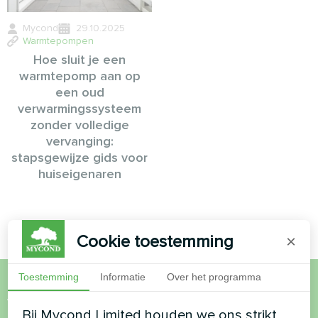
Mycond
29.10.2025
Warmtepompen
Hoe sluit je een
warmtepomp aan op
een oud
verwarmingssysteem
zonder volledige
vervanging:
stapsgewijze gids voor
huiseigenaren
Cookie toestemming
×
Toestemming
Informatie
Over het programma
Wil je kopen of heb je
Bij Mycond Limited houden we ons strikt