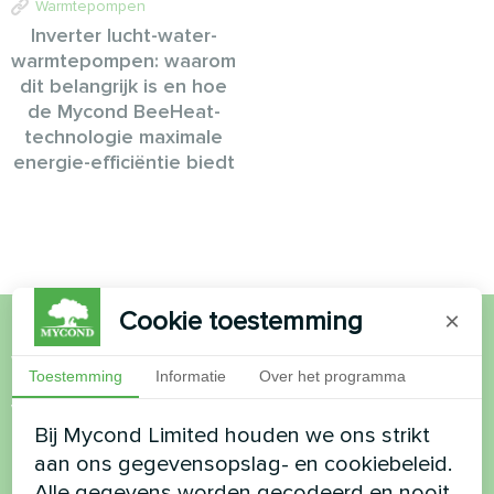
Warmtepompen
Inverter lucht-water-
warmtepompen: waarom
dit belangrijk is en hoe
de Mycond BeeHeat-
technologie maximale
energie-efficiëntie biedt
Cookie toestemming
×
Wil je kopen of heb je
Toestemming
Informatie
Over het programma
vragen?
Bij Mycond Limited houden we ons strikt
aan ons gegevensopslag- en cookiebeleid.
Neem contact met ons op en we helpen je
Alle gegevens worden gecodeerd en nooit