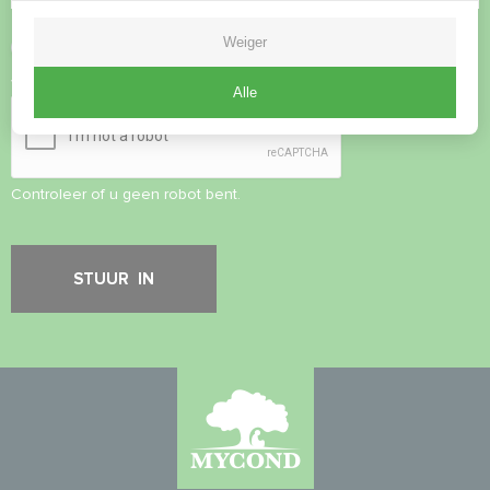
Weiger
Privacybeleid
accepteren
Veiligheidscontrole
*
Alle
Controleer of u geen robot bent.