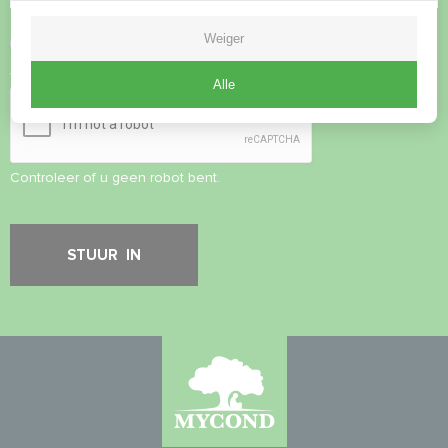
Weiger
Privacybeleid
accepteren
Veiligheidscontrole
*
Alle
Controleer of u geen robot bent.