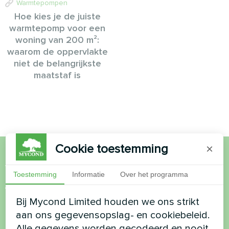
Warmtepompen
Hoe kies je de juiste
warmtepomp voor een
woning van 200 m²:
waarom de oppervlakte
niet de belangrijkste
maatstaf is
Cookie toestemming
×
Wil je kopen of heb je
Toestemming
Informatie
Over het programma
vragen?
Bij Mycond Limited houden we ons strikt
aan ons gegevensopslag- en cookiebeleid.
Neem contact met ons op en we helpen je
Alle gegevens worden gecodeerd en nooit