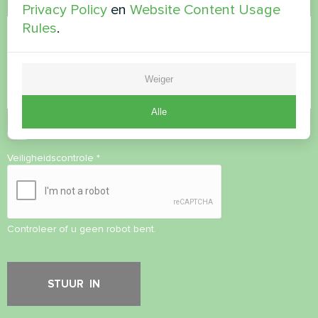
Opmerking
Privacy Policy
en
Website Content Usage
Rules
.
Weiger
Alle
Privacybeleid
accepteren
Veiligheidscontrole
*
Controleer of u geen robot bent.