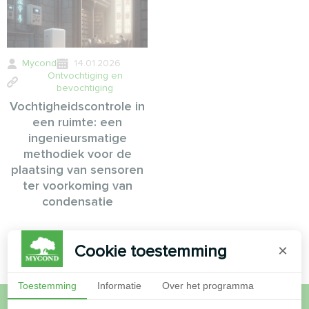
Mycond
14.01.2026
Ontvochtiging en
bevochtiging
Vochtigheidscontrole in
een ruimte: een
ingenieursmatige
methodiek voor de
plaatsing van sensoren
ter voorkoming van
condensatie
Cookie toestemming
×
Toestemming
Informatie
Over het programma