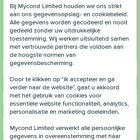
Bij Mycond Limited houden we ons strikt
Wil je kopen of heb je
aan ons gegevensopslag- en cookiebeleid.
vragen?
Alle gegevens worden gecodeerd en nooit
gedeeld zonder uw uitdrukkelijke
Neem contact met ons op en we helpen je
toestemming. Wij werken uitsluitend samen
met vertrouwde partners die voldoen aan
de hoogste normen van
Naam
gegevensbescherming.
Door te klikken op "Ik accepteer en ga
Telefoonnummer
verder naar de website", gaat u akkoord
met het gebruik van cookies voor
essentiële website functionaliteit, analytics,
personalisatie en marketing doeleinden.
E-mail
Mycond Limited verwerkt alle persoonlijke
gegevens in overeenstemming met haar