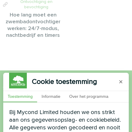
Ontvochtiging en
bevochtiging
Hoe lang moet een
zwembadontvochtiger
werken: 24/7-modus,
nachtbedrijf en timers
Cookie toestemming
×
Wil je kopen of heb je
Toestemming
Informatie
Over het programma
vragen?
Bij Mycond Limited houden we ons strikt
Neem contact met ons op en we helpen je
aan ons gegevensopslag- en cookiebeleid.
Alle gegevens worden gecodeerd en nooit