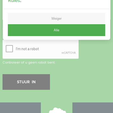
Rules
.
Weiger
Privacybeleid
accepteren
Alle
Veiligheidscontrole
*
Controleer of u geen robot bent.