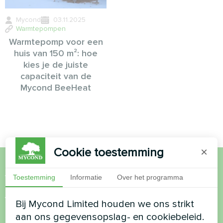
Mycond
03.11.2025
Warmtepompen
Warmtepomp voor een
huis van 150 m²: hoe
kies je de juiste
capaciteit van de
Mycond BeeHeat
Cookie toestemming
×
Wil je kopen of heb je
Toestemming
Informatie
Over het programma
vragen?
Bij Mycond Limited houden we ons strikt
aan ons gegevensopslag- en cookiebeleid.