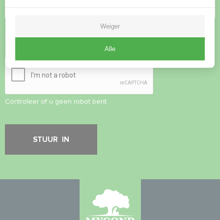
Weiger
Privacybeleid
accepteren
Alle
Veiligheidscontrole
*
Controleer of u geen robot bent.