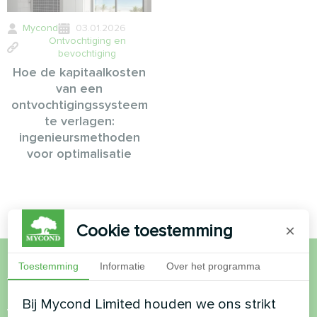
Mycond
03.01.2026
Ontvochtiging en
bevochtiging
Hoe de kapitaalkosten
van een
ontvochtigingssysteem
te verlagen:
ingenieursmethoden
voor optimalisatie
Cookie toestemming
×
Toestemming
Informatie
Over het programma
Wil je kopen of heb je
Bij Mycond Limited houden we ons strikt
vragen?