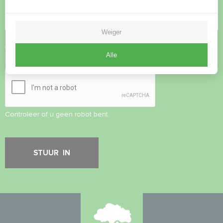
Weiger
Privacybeleid
accepteren
Alle
Veiligheidscontrole
*
Controleer of u geen robot bent.