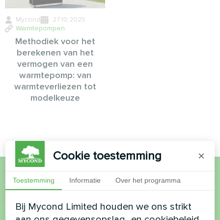
Mycond
27.10.2025
Warmtepompen
Methodiek voor het
berekenen van het
vermogen van een
warmtepomp: van
warmteverliezen tot
modelkeuze
Cookie toestemming
×
Toestemming
Informatie
Over het programma
Wil je kopen of heb je
vragen?
Bij Mycond Limited houden we ons strikt
aan ons gegevensopslag- en cookiebeleid.