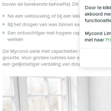
boven de berekende behoefte). Dit biedt verschil
Door te klik
akkoord met
Na een verbouwing of bij een lekkage is hogere 
functionalit
Bij het drogen van was binnen kan extra vocht 
Een ontvochtiger met hogere capaciteit bereikt
Mycond Limi
werken
met haar
Pr
De Mycond-serie met capaciteiten van 12 tot 25 l/
grootte. Voor grotere ruimtes kan een combinatie
een gelijkmatiger verdeling van droge lucht door d