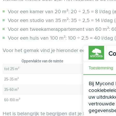
Voor een kamer van 20 m²: 20 ÷ 2,5 = 8 l/dag 
Voor een studio van 35 m²: 35 ÷ 2,5 = 14 l/dag 
Voor een tweekamerappartement van 60 m²: 60 
Voor een huis van 100 m²: 100 ÷ 2,5 = 40 l/dag
Voor het gemak vind je hieronder een tabel voor 
Co
Oppervlakte van de ruimte
Minimale cap
Toestemming
tot 25 m²
12 l/da
25-35 m²
16 l/da
Bij Mycond 
35-60 m²
25 l/da
cookiebelei
uw uitdrukk
60-100 m²
25+ l/d
vertrouwde 
gegevensbe
Het is belangrijk te begrijpen dat je beter een o