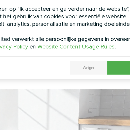
lende voordelen:
ken op "Ik accepteer en ga verder naar de website",
 het gebruik van cookies voor essentiële website
capaciteit nodig om snel overtollig vocht te verwi
eit, analytics, personalisatie en marketing doeleinde
een minder krachtige ontvochtiger overbelasten
 sneller het gewenste resultaat en kan in een zuin
ted verwerkt alle persoonlijke gegevens in overe
ivacy Policy
en
Website Content Usage Rules
.
dag is een ideale oplossing voor ruimtes van vrijwe
 van twee ontvochtigers worden gebruikt, wat ook 
Weiger
e hele ruimte.