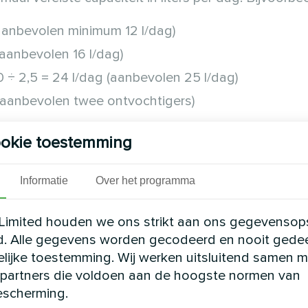
(aanbevolen minimum 12 l/dag)
(aanbevolen 16 l/dag)
÷ 2,5 = 24 l/dag (aanbevolen 25 l/dag)
 (aanbevolen twee ontvochtigers)
de keuze op basis van de oppervlakte van de ruimte
okie toestemming
aciteit
Aanbevolen modellen
Informatie
Over het programma
g
Roomer Smart 12
of
TIBO Eco 12
g
Yugo Smart 16
Limited houden we ons strikt aan ons gegevensop
g
Roomer Smart 25
of
Roomer HEPA 25
d. Alle gegevens worden gecodeerd en nooit gede
elijke toestemming. Wij werken uitsluitend samen m
ag
Combinatie van twee ontvochtigers
partners die voldoen aan de hoogste normen van
scherming.
ntvochtiger met capaciteitsreserve kiest (ongeveer 