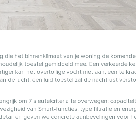
ng die het binnenklimaat van je woning de komende 
shoudelijk toestel gemiddeld mee. Een verkeerde ke
iger kan het overtollige vocht niet aan, een te kra
n de lucht, een luid toestel zal de nachtrust verst
angrijk om 7 sleutelcriteria te overwegen: capaciteit
zigheid van Smart-functies, type filtratie en energ
in detail en geven we concrete aanbevelingen voor h