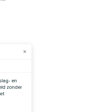
:
×
slag- en
eld zonder
et
20-30%