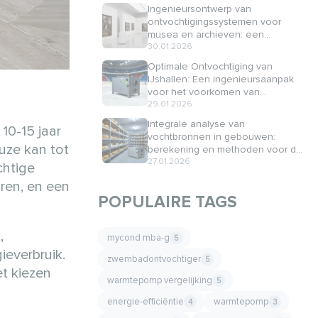
Ingenieursontwerp van
ontvochtigingssystemen voor
musea en archieven: een
technische aanpak
30.01.2026
Optimale Ontvochtiging van
IJshallen: Een ingenieursaanpak
voor het voorkomen van
condensatie en energiebesparing
29.01.2026
Integrale analyse van
10-15 jaar
vochtbronnen in gebouwen:
uze kan tot
berekening en methoden voor de
beoordeling van vochttoetreding
27.01.2026
chtige
oren, en een
POPULAIRE TAGS
,
mycond mba-g
5
ieverbruik.
zwembadontvochtiger
5
et kiezen
warmtepomp vergelijking
5
energie-efficiëntie
warmtepomp
4
3