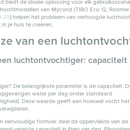
 biedt de ideale oplossing voor elk gebruiksscena
f hoofdmodellen van Mycond (TIBO Eco 12, Roomer 
A 25
) helpen het probleem van verhoogde luchtvoc
in je huis te creëren.
uze van een luchtontvoch
en luchtontvochtiger: capaciteit 
ger? De belangrijkste parameter is de capaciteit. D
s opgevangen water per dag onder standaard
igheid). Deze waarde geeft aan hoeveel vocht het
verwijderen.
en eenvoudige formule: deel de oppervlakte van de 
maal vereiste capaciteit in liters per dag. Bijvoorbee