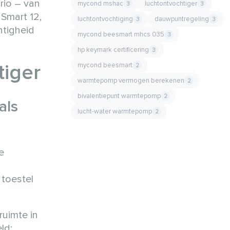
rio – van
mycond mshac
luchtontvochtiger
3
3
Smart 12,
luchtontvochtiging
dauwpuntregeling
3
3
htigheid
mycond beesmart mhcs 035
3
hp keymark certificering
3
tiger
mycond beesmart
2
warmtepomp vermogen berekenen
2
bivalentiepunt warmtepomp
2
als
lucht-water warmtepomp
2
e
 toestel
ruimte in
ld: