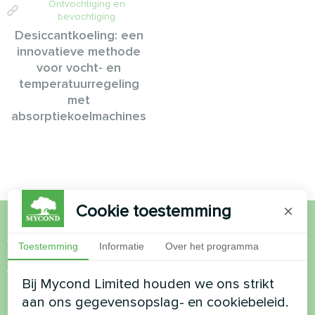
Ontvochtiging en
bevochtiging
Desiccantkoeling: een
innovatieve methode
voor vocht- en
temperatuurregeling
met
absorptiekoelmachines
Cookie toestemming
×
Wil je kopen of heb je
Toestemming
Informatie
Over het programma
vragen?
Bij Mycond Limited houden we ons strikt
aan ons gegevensopslag- en cookiebeleid.
Neem contact met ons op en we helpen je