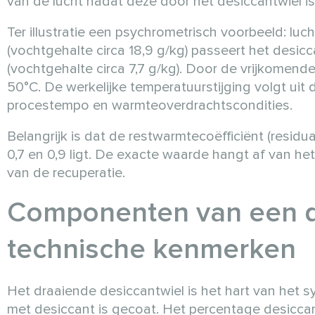
van de lucht nadat deze door het desiccantwiel i
Ter illustratie een psychrometrisch voorbeeld: lu
(vochtgehalte circa 18,9 g/kg) passeert het desi
(vochtgehalte circa 7,7 g/kg). Door de vrijkomend
50°C. De werkelijke temperatuurstijging volgt u
procestempo en warmteoverdrachtscondities.
Belangrijk is dat de restwarmtecoëfficiënt (residu
0,7 en 0,9 ligt. De exacte waarde hangt af van het
van de recuperatie.
Componenten van een d
technische kenmerken
Het draaiende desiccantwiel is het hart van het s
met desiccant is gecoat. Het percentage desicca