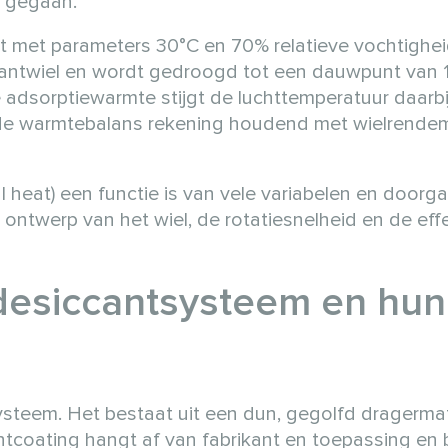
s gegaan.
cht met parameters 30°C en 70% relatieve vochtighe
ccantwiel en wordt gedroogd tot een dauwpunt van 
e adsorptiewarmte stijgt de luchttemperatuur daarbi
it de warmtebalans rekening houdend met wielrende
al heat) een functie is van vele variabelen en door
 ontwerp van het wiel, de rotatiesnelheid en de effec
esiccantsysteem en hun
ysteem. Het bestaat uit een dun, gegolfd drager­mat
ntcoating hangt af van fabrikant en toepassing en