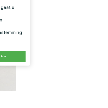
 gaat u
n.
enstemming
Alle