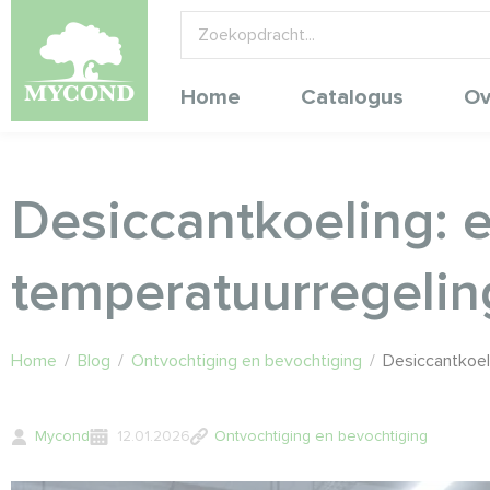
Home
Catalogus
Ov
Desiccantkoeling: 
temperatuurregelin
Home
/
Blog
/
Ontvochtiging en bevochtiging
/
Desiccantkoel
Mycond
12.01.2026
Ontvochtiging en bevochtiging