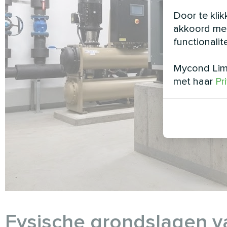
Door te klik
akkoord met
functionalit
Mycond Limi
met haar
Pr
Fysische grondslagen v