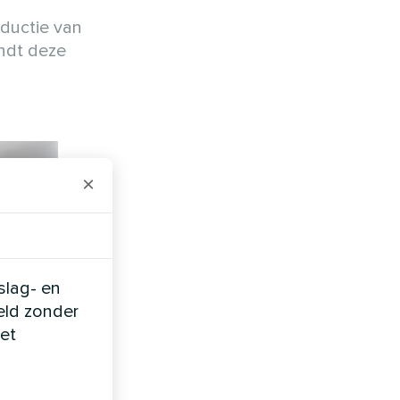
oductie van
indt deze
n
×
slag- en
eld zonder
et