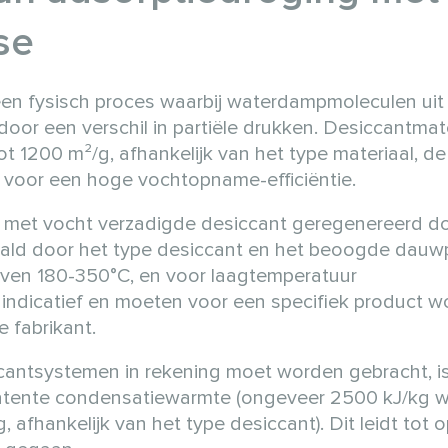
se
en fysisch proces waarbij waterdampmoleculen uit 
oor een verschil in partiële drukken. Desiccantmat
 1200 m²/g, afhankelijk van het type materiaal, de
t voor een hoge vochtopname-efficiëntie.
de met vocht verzadigde desiccant geregenereerd d
aald door het type desiccant en het beoogde dauw
zeven 180-350°C, en voor laagtemperatuur
 indicatief en moeten voor een specifiek product 
 fabrikant.
ccantsystemen in rekening moet worden gebracht, i
atente condensatiewarmte (ongeveer 2500 kJ/kg wa
afhankelijk van het type desiccant). Dit leidt tot