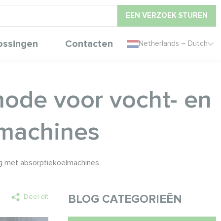
EEN VERZOEK STUREN
ossingen
Contacten
Netherlands – Dutch
hode voor vocht- en
lmachines
ng met absorptiekoelmachines
Deel dit
BLOG CATEGORIEËN