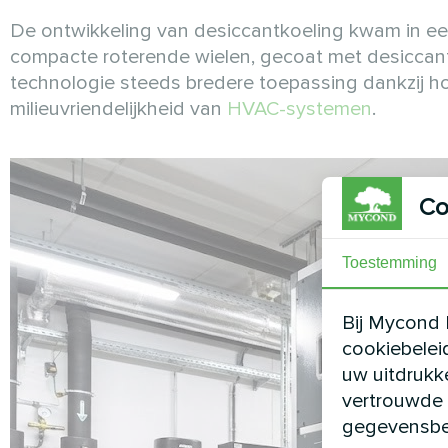
De ontwikkeling van desiccantkoeling kwam in een
compacte roterende wielen, gecoat met desiccant
technologie steeds bredere toepassing dankzij hog
milieuvriendelijkheid van
HVAC-systemen
.
Co
Toestemming
Bij Mycond 
cookiebelei
uw uitdrukk
vertrouwde 
gegevensbe