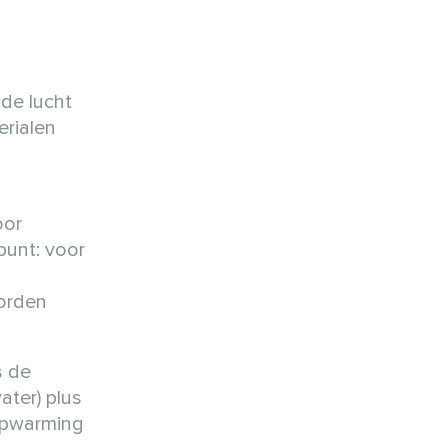
de lucht
erialen
oor
punt: voor
worden
s de
ter) plus
 opwarming