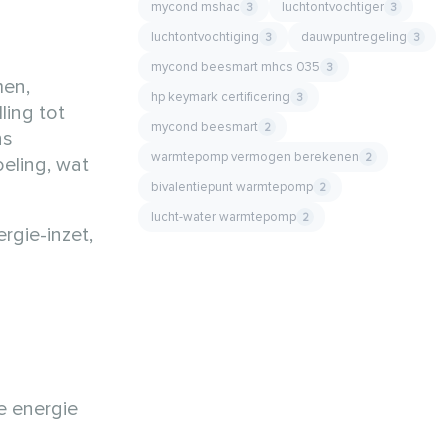
mycond mshac
luchtontvochtiger
3
3
luchtontvochtiging
dauwpuntregeling
3
3
mycond beesmart mhcs 035
3
men,
hp keymark certificering
3
ling tot
mycond beesmart
2
ns
warmtepomp vermogen berekenen
2
eling, wat
bivalentiepunt warmtepomp
2
lucht-water warmtepomp
2
rgie-inzet,
e energie