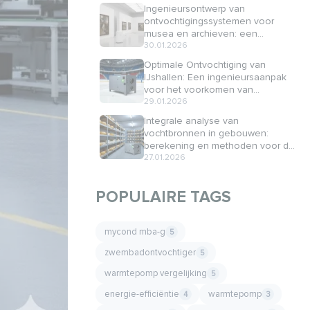
Ingenieursontwerp van
ontvochtigingssystemen voor
musea en archieven: een
technische aanpak
30.01.2026
Optimale Ontvochtiging van
IJshallen: Een ingenieursaanpak
voor het voorkomen van
condensatie en energiebesparing
29.01.2026
Integrale analyse van
vochtbronnen in gebouwen:
berekening en methoden voor de
beoordeling van vochttoetreding
27.01.2026
POPULAIRE TAGS
mycond mba-g
5
zwembadontvochtiger
5
warmtepomp vergelijking
5
energie-efficiëntie
warmtepomp
4
3