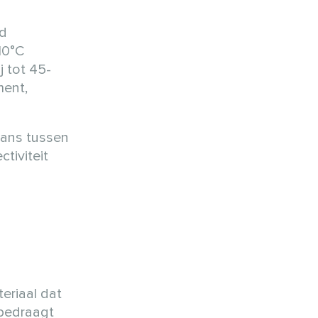
id
10°C
j tot 45-
ment,
gaans tussen
tiviteit
eriaal dat
 bedraagt