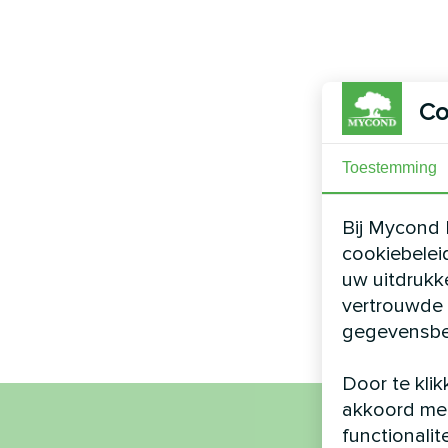
Co
Toestemming
Bij Mycond 
cookiebelei
uw uitdrukk
vertrouwde 
gegevensbe
Door te klik
akkoord met
functionalit
Naa