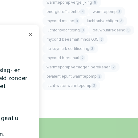
warmtepomp vergelijking
5
energie-efficiëntie
warmtepomp
4
3
mycond mshac
luchtontvochtiger
3
3
luchtontvochtiging
dauwpuntregeling
3
3
×
mycond beesmart mhcs 035
3
hp keymark certificering
3
mycond beesmart
2
warmtepomp vermogen berekenen
2
slag- en
bivalentiepunt warmtepomp
2
eld zonder
et
lucht-water warmtepomp
2
 gaat u
n.