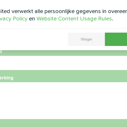
ted verwerkt alle persoonlijke gegevens in overe
ivacy Policy
en
Website Content Usage Rules
.
foonnummer
Weiger
l
rking