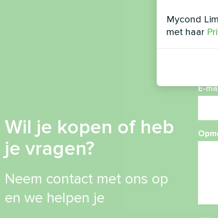
Mycond Limi
met haar
Pr
Tele
E-mai
Wil je kopen of heb
Opme
je vragen?
Neem contact met ons op
en we helpen je