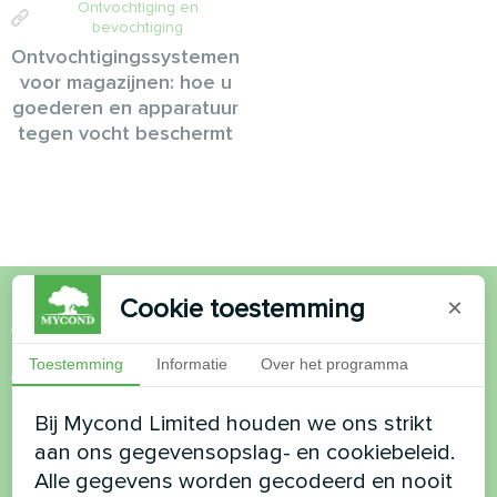
Ontvochtiging en
bevochtiging
Ontvochtigingssystemen
voor magazijnen: hoe u
goederen en apparatuur
tegen vocht beschermt
Cookie toestemming
×
Wil je kopen of heb je
Toestemming
Informatie
Over het programma
vragen?
Bij Mycond Limited houden we ons strikt
Neem contact met ons op en we helpen je
aan ons gegevensopslag- en cookiebeleid.
Alle gegevens worden gecodeerd en nooit