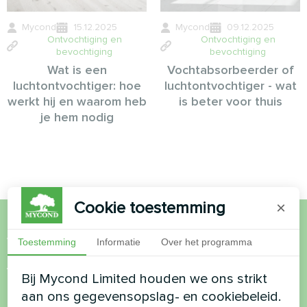
Mycond
15.12.2025
Mycond
09.12.2025
Ontvochtiging en
Ontvochtiging en
bevochtiging
bevochtiging
Wat is een
Vochtabsorbeerder of
luchtontvochtiger: hoe
luchtontvochtiger - wat
werkt hij en waarom heb
is beter voor thuis
je hem nodig
Cookie toestemming
×
Wil je kopen of heb je
Toestemming
Informatie
Over het programma
vragen?
Bij Mycond Limited houden we ons strikt
aan ons gegevensopslag- en cookiebeleid.