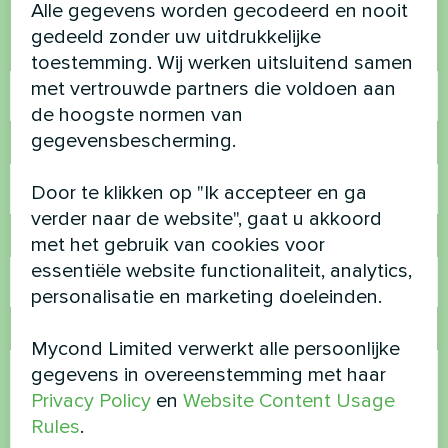
Neem contact met ons op en we helpen je
Alle gegevens worden gecodeerd en nooit
gedeeld zonder uw uitdrukkelijke
Naam
toestemming. Wij werken uitsluitend samen
met vertrouwde partners die voldoen aan
de hoogste normen van
gegevensbescherming.
Telefoonnummer
Door te klikken op "Ik accepteer en ga
verder naar de website", gaat u akkoord
E-mail
met het gebruik van cookies voor
essentiële website functionaliteit, analytics,
personalisatie en marketing doeleinden.
Opmerking
Mycond Limited verwerkt alle persoonlijke
gegevens in overeenstemming met haar
Privacy Policy
en
Website Content Usage
Rules
.