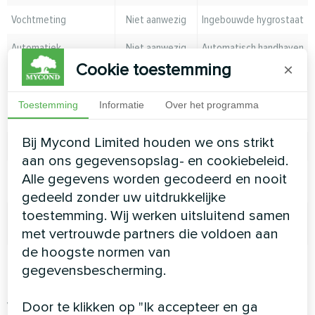
Vochtmeting
Niet aanwezig
Ingebouwde hygrostaat
Automatiek
Niet aanwezig
Automatisch handhaven
van de ingestelde
Cookie toestemming
×
luchtvochtigheid
Elektriciteit
Niet nodig
156-200 W (afhankelijk
Toestemming
Informatie
Over het programma
van model)
Bij Mycond Limited houden we ons strikt
Geluid
Geluidsloos
36-38 dBA
aan ons gegevensopslag- en cookiebeleid.
Toepassing
Kasten,
Woonruimtes,
Alle gegevens worden gecodeerd en nooit
bergingen, auto’s
badkamers, kelders
gedeeld zonder uw uitdrukkelijke
toestemming. Wij werken uitsluitend samen
Effectiviteit tegen
Laag, alleen
Hoog, voor de hele
schimmel
lokaal
ruimte
met vertrouwde partners die voldoen aan
de hoogste normen van
Praktische voorbeelden
gegevensbescherming.
van gebruik
Door te klikken op "Ik accepteer en ga