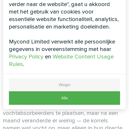
verder naar de website", gaat u akkoord
met het gebruik van cookies voor
Laten we een paar typische situaties bekijken
essentiële website functionaliteit, analytics,
om te begrijpen wanneer je beter een
personalisatie en marketing doeleinden.
ontvochtiger gebruikt en wanneer een
vochtabsorbeerder.
Mycond Limited verwerkt alle persoonlijke
Voorbeeld 1: Kamer met hoge
gegevens in overeenstemming met haar
Privacy Policy
en
Website Content Usage
luchtvochtigheid
Rules
.
Stel je een kamer van 20 m² voor met constant
verhoogde luchtvochtigheid. Op de ramen
Weiger
verschijnt regelmatig condens, op de muren
begint een schimmelplek te ontstaan en de lucht
Alle
ruikt muf. De bewoners probeerden twee
vochtabsorbeerders te plaatsen, maar na een
maand veranderde er weinig — de korrels
namen wat vocht op, maar alleen in hun directe