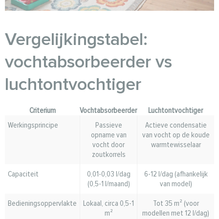
Vergelijkingstabel:
vochtabsorbeerder vs
luchtontvochtiger
Criterium
Vochtabsorbeerder
Luchtontvochtiger
Werkingsprincipe
Passieve
Actieve condensatie
opname van
van vocht op de koude
vocht door
warmtewisselaar
zoutkorrels
Capaciteit
0,01-0,03 l/dag
6-12 l/dag (afhankelijk
(0,5-1 l/maand)
van model)
Bedieningsoppervlakte
Lokaal, circa 0,5-1
Tot 35 m² (voor
m²
modellen met 12 l/dag)