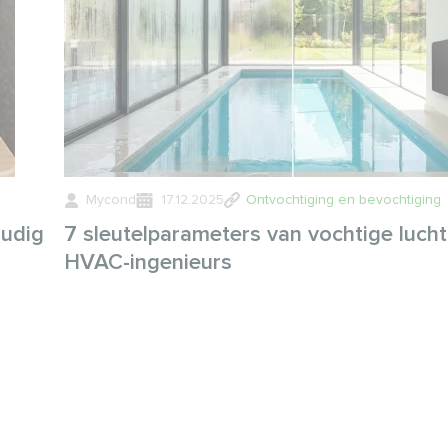
Mycond
17.12.2025
Ontvochtiging en bevochtiging
oudig
7 sleutelparameters van vochtige lucht
HVAC-ingenieurs