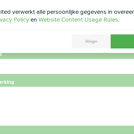
ted verwerkt alle persoonlijke gegevens in overe
ivacy Policy
en
Website Content Usage Rules
.
foonnummer
Weiger
l
rking