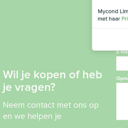
Mycond Limi
met haar
Pr
Tele
E-mai
Wil je kopen of heb
Opme
je vragen?
Neem contact met ons op
en we helpen je