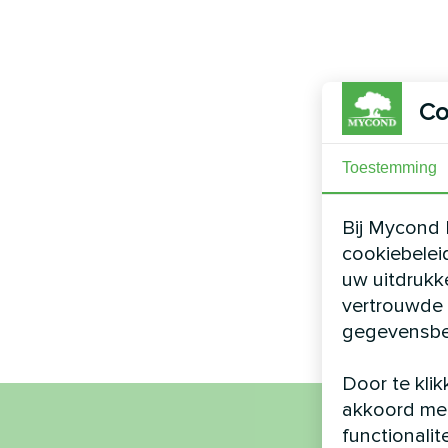
Co
Toestemming
Bij Mycond 
cookiebelei
uw uitdrukk
vertrouwde 
gegevensbe
Door te klik
akkoord met
functionalit
Naa