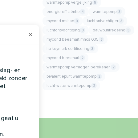
warmtepomp vergelijking
5
energie-efficiëntie
warmtepomp
4
3
mycond mshac
luchtontvochtiger
3
3
luchtontvochtiging
dauwpuntregeling
3
3
×
mycond beesmart mhcs 035
3
hp keymark certificering
3
mycond beesmart
2
warmtepomp vermogen berekenen
2
slag- en
bivalentiepunt warmtepomp
2
eld zonder
et
lucht-water warmtepomp
2
 gaat u
n.